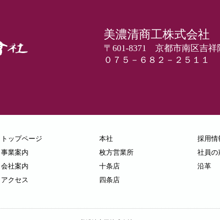
美濃清商工株式会社
〒601-8371 京都市南区
０７５－６８２－２５１１
トップページ
本社
採用情
事業案内
枚方営業所
社員の
会社案内
十条店
沿革
アクセス
四条店